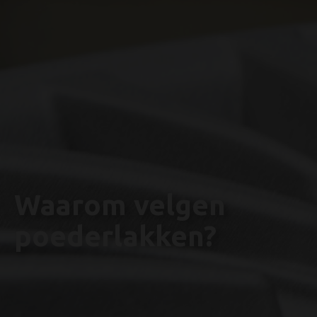
Waarom velgen
poederlakken?