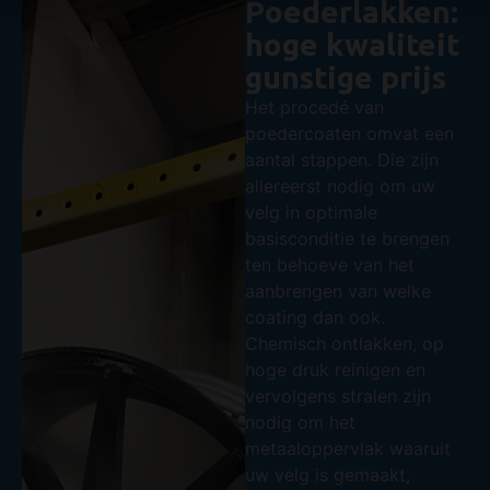
Poederlakken:
hoge kwaliteit
gunstige prijs
Het procedé van
poedercoaten omvat een
aantal stappen. Die zijn
allereerst nodig om uw
velg in optimale
basisconditie te brengen
ten behoeve van het
aanbrengen van welke
coating dan ook.
Chemisch ontlakken, op
hoge druk reinigen en
vervolgens stralen zijn
nodig om het
metaaloppervlak waaruit
uw velg is gemaakt,