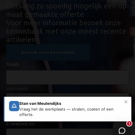
Ontvang zo spoedig mogelijk een op
maat gemaakte offerte
Voor meer informatie bezoek onze
kennisbank met onze meest recente
artikelen
Bezoek onze kennisbank
Naam
*
Voornaam
Achternaam
E-mailadres
*