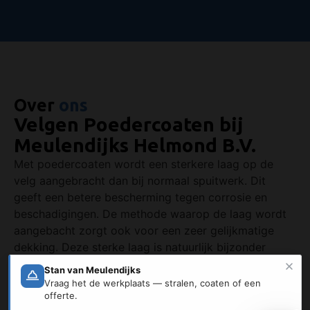
Over
ons
Velgen Poedercoaten bij
Meulendijks Helmond B.V.
Met poedercoaten wordt een sterkere laag op de
velg aangebracht dan bij normaal spuitwerk. Dit
geeft een betere bescherming tegen corrosie en
beschadigingen. De methode waarop de laag wordt
aangebacht zorgt ook voor een zeer gelijkmatige
dekking. Deze sterke laag is natuurlijk bijzonder
geschikt voor vrachtwagenvelgen en tractorvelgen,
maar bied ook uitstekende bescherming voor uw
auto-, motor- of scootervelgen. Uw velgen kunnen