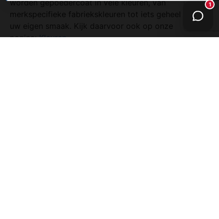
worden gepoedercoat in vele kleuren, van
merkspecifieke fabriekskleuren tot iets geheel naar
uw eigen smaak. Kijk daarvoor ook op onze
pagina:
Kleuren
.
Offerte aanvragen