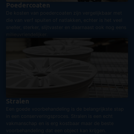
Poedercoaten
De kosten van poedercoaten zijn vergelijkbaar met
die van verf spuiten of natlakken, echter is het veel
sneller, sterker, slijtvaster en daarnaast ook nog eens
milieuvriendelijker.
Stralen
Een goede voorbehandeling is de belangrijkste stap
in een conserveringsproces. Stralen is een echt
vakmanschap en is erg kostbaar maar de beste
voorbehandeling dat een object kan krijgen.