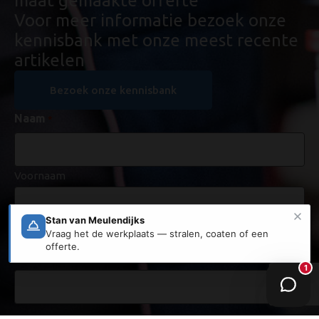
maat gemaakte offerte
Voor meer informatie bezoek onze
kennisbank met onze meest recente
artikelen
Bezoek onze kennisbank
Naam
*
Voornaam
Achternaam
E-mailadres
*