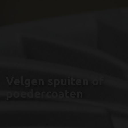
Velgen spuiten of
poedercoaten