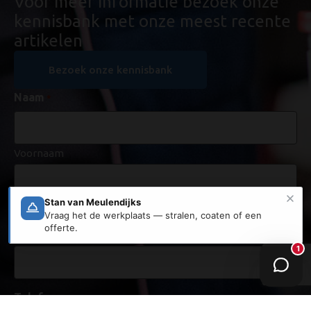
Voor meer informatie bezoek onze
kennisbank met onze meest recente
artikelen
Bezoek onze kennisbank
Naam
*
Voornaam
Achternaam
E-mailadres
*
Telefoon