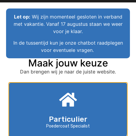
Ervaring sinds 1980
Let op:
Wij zijn momenteel gesloten in verband
Eén van de grootste in poedercoaten
met vakantie. Vanaf 17 augustus staan we weer
Kwaliteit en duurzaamheid
voor je klaar.
In de tussentijd kun je onze chatbot raadplegen
voor eventuele vragen.
Maak jouw keuze
Overweeg om uw velgen te
Dan brengen wij je naar de juiste website.
laten poederlakken
Poederlakken is een speciaal procedé waarbij
poederdeeltjes die statisch electrisch opgeladen
worden en zo naar het werkstuk toe getrokken
worden. Het poederdeeltje wordt negatief opgeladen
en het werkstuk is neutraal. Zo’n werkstuk kan
Particulier
bijvoorbeeld een velg zijn. Het poederlakken van
Poedercoat Specialist
velgen is een verstandige keus.