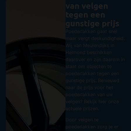
van velgen
tegen een
gunstige prijs
Poederlakken gaat snel
maar vergt deskundigheid.
Wij van Meulendijks in
Helmond beschikken
daarover en zijn daarom in
staat om objecten te
poederlakken tegen een
gunstige prijs. Benieuwd
naar de prijs voor het
poederlakken van uw
velgen? Bekijk hier onze
actuele prijzen.
Door velgen te
poederlakken zorg je er