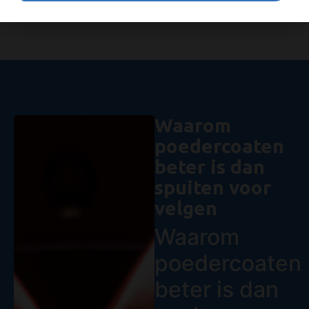
Waarom
poedercoaten
beter is dan
spuiten voor
velgen
Waarom
poedercoaten
beter is dan