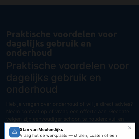
Praktische voordelen voor
dagelijks gebruik en
onderhoud
Praktische voordelen voor
dagelijks gebruik en
onderhoud
Heb je vragen over onderhoud of wil je direct advies?
Neem contact op
of
vraag een offerte aan
. Gecoate
velgen zijn eenvoudiger schoon te houden: vuil en
remstof hechten minder sterk aan een
gepoedercoate laag dan aan ruwer of aangetast