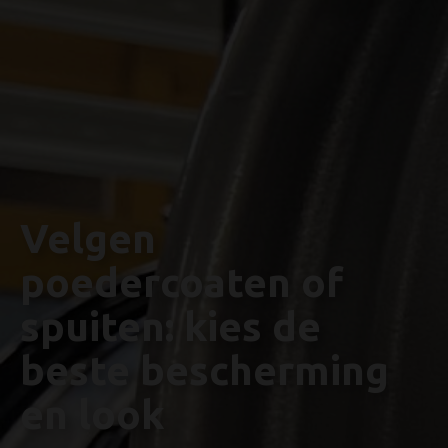
Velgen
poedercoaten of
spuiten: kies de
beste bescherming
en look