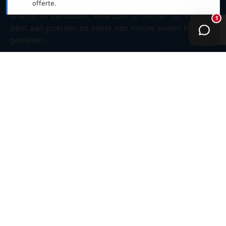
metaal. Regelmatig afspoelen volstaat vaak om het
uiterlijk te behouden, waardoor je minder tijd kwijt
bent aan poetsen en vaker van mooie wielen kunt
genieten.
Daarnaast voorkomt een juiste coating voortijdige
corrosie, wat op de lange termijn kosten en stress
scheelt. Door de zorgvuldige voorbereiding en de
drie-laags afwerking is de kans op filiforme corrosie
en andere vormen van coatingfalen klein. Dat
betekent minder herstelwerk en een hogere
restwaarde van je velgen.
Onderhoudstips
Een paar simpele gewoonten helpen enorm:
regelmatig afspoelen na lange ritten in zout of
modder, en geen agressieve schoonmaakmiddelen
gebruiken. Voor specifieke adviezen over reiniging en
levensduur kun je onze kennisbank raadplegen via