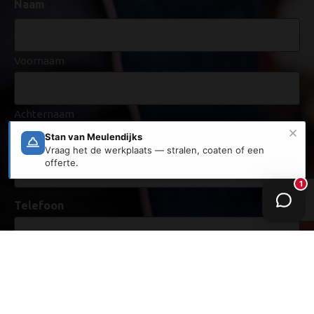
Naam
*
Voornaam
Achternaam
E-mailadres
*
Telefoon
Zakelijk of particulier
*