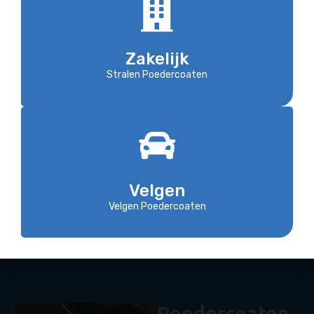
behoeve van een auto. Ook de velgen van zakelijk
materieel zijn aan oppervlakteslijtage onderhevig.
Menig transportonderneming heeft de velgen van al
Zakelijk
zijn rollend materieel al wel eens opnieuw door ons
Stralen Poedercoaten
laten lakken. Maar wij van Meulendijks in Helmond
mogen ook veel landbouwbedrijven tot onze
klantenkring rekenen die regelmatig de velgen laten
lakken van hun landbouwvoertuigen.
Ontdek onze prijzen
Velgen
Velgen Poedercoaten
Poedercoaten