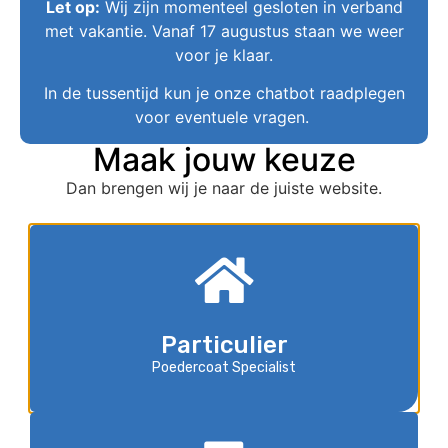
Let op:
Wij zijn momenteel gesloten in verband
Eén van de grootste in poedercoaten
met vakantie. Vanaf 17 augustus staan we weer
Kwaliteit en duurzaamheid
voor je klaar.
In de tussentijd kun je onze chatbot raadplegen
voor eventuele vragen.
Maak jouw keuze
Laat uw velgen opnieuw
Dan brengen wij je naar de juiste website.
lakken door Meulendijks
In de loop der tijd raken de velgen van uw voertuig
beschadigd, dat is onontkoombaar. Dit geschiedt als
gevolg van steenslag of remstof dat zich vastbijt in
de velg. Ook is het meestal onvermijdelijk dat u af en
toe de zijkant van bijvoorbeeld een stoeprand raakt.
Particulier
Uw stoeprandschade kan door Meulendijks
Poedercoat Specialist
gerepareerd worden wanneer dit in combinatie
gedaan wordt met poedercoaten.
Denk hierbij niet alleen aan velgen lakken ten