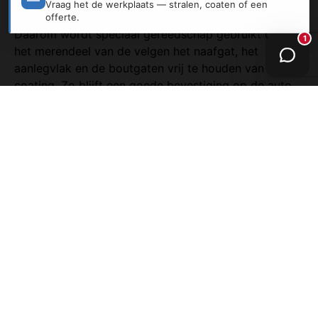
Ook functionele details zijn belangrijk. Velgen moeten
veilig op de auto gemonteerd kunnen worden.
Daarom wordt speciaal gereedschap gebruikt om bij
het merendeel van de velgen het naafgat, het
aanlegvlak en de boutgaten vrij te houden van
coating. Zo blijft een goede bevestiging op de auto
gewaarborgd en wordt voorkomen dat de velg los
kan lopen. Tegelijk voorkomt dit beschadiging van
coating op plekken waar montagekrachten hoog zijn.
Samengevat begint duurzame corrosiewering bij
zorgvuldig chemisch en mechanisch reinigen,
gevolgd door een passende coatingopbouw. Wie die
stappen serieus neemt, krijgt velgen die niet alleen
mooi zijn bij oplevering, maar ook beter bestand zijn
tegen dagelijks gebruik, vuil, vocht en pekel.