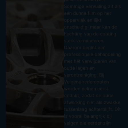
Sommige vervuiling zit als
een dunne film op het
oppervlak en lijkt
onschuldig, maar kan de
hechting van de coating
sterk verminderen.
Daarom begint een
professionele behandeling
met het verwijderen van
oude lagen en
verontreiniging. Bij
Velgenpoedercoaten
worden velgen eerst
ontlakt, zodat de oude
afwerking niet als zwakke
tussenlaag achterblijft. Dit
is vooral belangrijk bij
velgen die eerder zijn