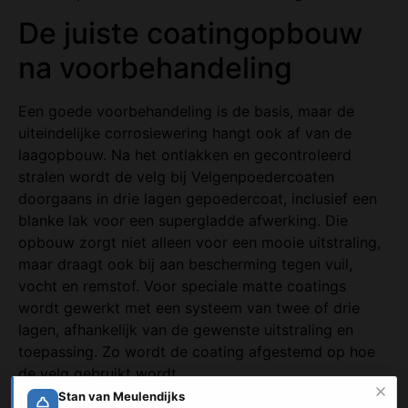
De juiste coatingopbouw
na voorbehandeling
Een goede voorbehandeling is de basis, maar de
uiteindelijke corrosiewering hangt ook af van de
laagopbouw. Na het ontlakken en gecontroleerd
stralen wordt de velg bij Velgenpoedercoaten
doorgaans in drie lagen gepoedercoat, inclusief een
blanke lak voor een supergladde afwerking. Die
opbouw zorgt niet alleen voor een mooie uitstraling,
maar draagt ook bij aan bescherming tegen vuil,
vocht en remstof. Voor speciale matte coatings
wordt gewerkt met een systeem van twee of drie
lagen, afhankelijk van de gewenste uitstraling en
toepassing. Zo wordt de coating afgestemd op hoe
de velg gebruikt wordt.