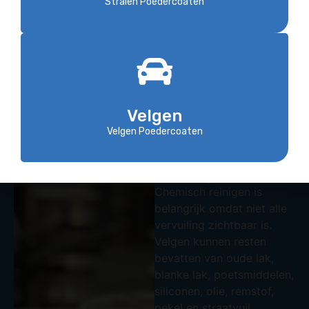
Stralen Poedercoaten
Chemisch
reinigen: vuil,
Velgen
vet en oude
Velgen Poedercoaten
lagen
verwijderen
Chemisch reinigen is
belangrijk omdat niet alle
vervuiling zichtbaar is.
Velgen kunnen resten
bevatten van oude lak,
blanke lak, poetsmiddelen,
siliconen, olie, remstof,
pekel en straatvuil.